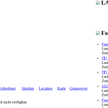
LA
Fo
»
Fee
Las
Zei
»
[
T
]
Las
Zei
»
[
T
]
Las
Zei
»
102
Teilnehmer
Sitzplan
Location
Karte
Gästeserver
Las
Zei
»
Fee
it nicht verfügbar.
Las