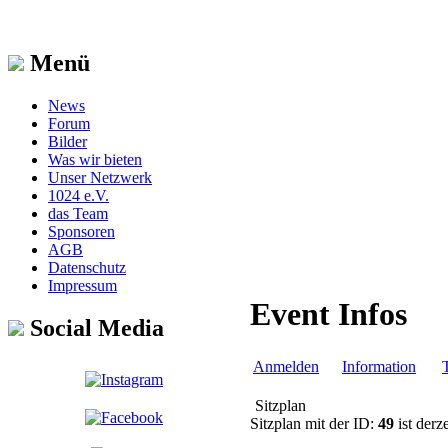
Menü
News
Forum
Bilder
Was wir bieten
Unser Netzwerk
1024 e.V.
das Team
Sponsoren
AGB
Datenschutz
Impressum
Event Infos
Social Media
Anmelden
Information
Sitzplan
Sitzplan mit der ID:
49
ist derze