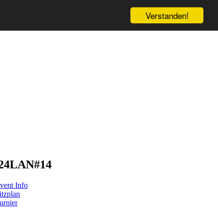
Verstanden!
24LAN#14
vent Info
itzplan
urnier