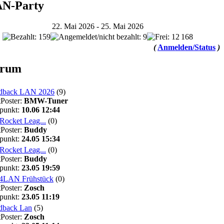
N-Party
22. Mai 2026 - 25. Mai 2026
168
(
Anmelden/Status
)
rum
dback LAN 2026
(9)
tPoster:
BMW-Tuner
tpunkt:
10.06 12:44
Rocket Leag...
(0)
tPoster:
Buddy
tpunkt:
24.05 15:34
Rocket Leag...
(0)
tPoster:
Buddy
tpunkt:
23.05 19:59
4LAN Frühstück
(0)
tPoster:
Zosch
tpunkt:
23.05 11:19
dback Lan
(5)
tPoster:
Zosch