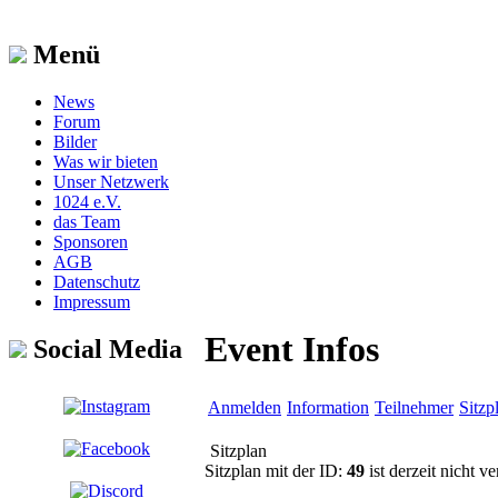
Menü
News
Forum
Bilder
Was wir bieten
Unser Netzwerk
1024 e.V.
das Team
Sponsoren
AGB
Datenschutz
Impressum
Event Infos
Social Media
Anmelden
Information
Teilnehmer
Sitzp
Sitzplan
Sitzplan mit der ID:
49
ist derzeit nicht ve