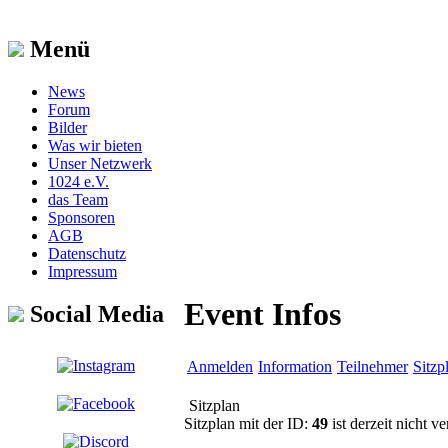
Menü
News
Forum
Bilder
Was wir bieten
Unser Netzwerk
1024 e.V.
das Team
Sponsoren
AGB
Datenschutz
Impressum
Event Infos
Social Media
Anmelden
Information
Teilnehmer
Sitzp
Sitzplan
Sitzplan mit der ID:
49
ist derzeit nicht ve