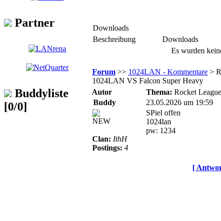
Partner
Downloads
Beschreibung
Downloads
Es wurden kein
Forum
>>
1024LAN - Kommentare
> R
1024LAN VS Falcon Super Heavy
Buddyliste
Autor
Thema:
Rocket Leagu
Buddy
23.05.2026 um 19:59
[0/0]
SPiel offen
NEW
1024lan
pw: 1234
Clan:
IthH
Postings:
4
[ Antwor