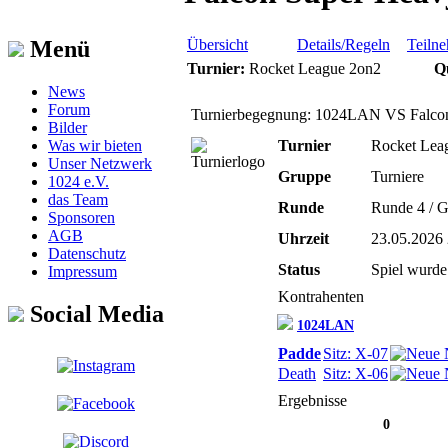
Übersicht
Details/Regeln
Teiln
Menü
Turnier:
Rocket League 2on2
Q
News
Forum
Turnierbegegnung: 1024LAN VS Falco
Bilder
Was wir bieten
Turnier
Rocket Lea
Unser Netzwerk
Gruppe
Turniere
1024 e.V.
das Team
Runde
Runde 4 / 
Sponsoren
AGB
Uhrzeit
23.05.2026 
Datenschutz
Status
Spiel wurde 
Impressum
Kontrahenten
Social Media
1024LAN
Padde
Sitz: X-07
Death
Sitz: X-06
Ergebnisse
0