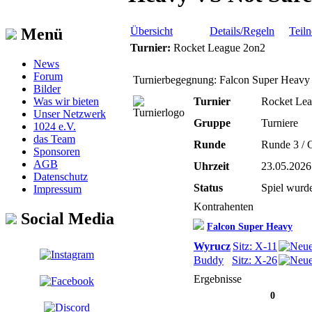
Übersicht
Details/Regeln
Teil
Menü
Turnier:
Rocket League 2on2
News
Forum
Turnierbegegnung: Falcon Super Heavy
Bilder
Was wir bieten
Turnier
Rocket Le
Unser Netzwerk
Gruppe
Turniere
1024 e.V.
das Team
Runde
Runde 3 / 
Sponsoren
AGB
Uhrzeit
23.05.2026
Datenschutz
Status
Spiel wurde
Impressum
Kontrahenten
Social Media
Falcon Super Heavy
Wyrucz
Sitz: X-11
Buddy
Sitz: X-26
Ergebnisse
0