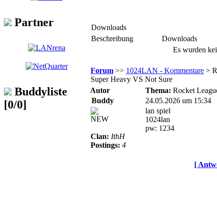
Partner
Downloads
Beschreibung
Downloads
Es wurden kei
Forum
>>
1024LAN - Kommentare
> R
Super Heavy VS Not Sure
Buddyliste
Autor
Thema:
Rocket League
Buddy
24.05.2026 um 15:34
[0/0]
lan spiel
NEW
1024lan
pw: 1234
Clan:
IthH
Postings:
4
[ Antwo