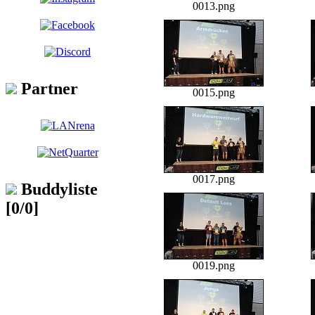
0013.png
Partner
0015.png
0017.png
Buddyliste
[0/0]
0019.png