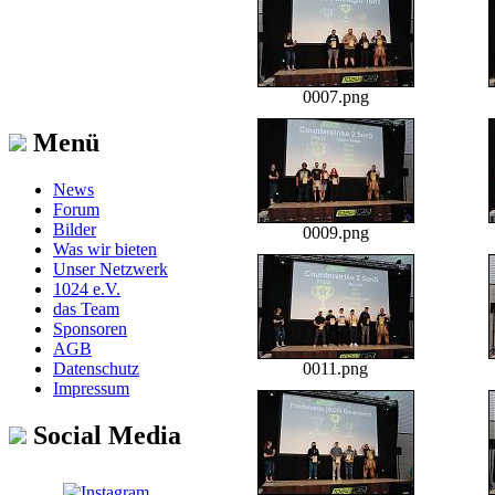
0007.png
Menü
News
Forum
Bilder
0009.png
Was wir bieten
Unser Netzwerk
1024 e.V.
das Team
Sponsoren
AGB
Datenschutz
0011.png
Impressum
Social Media