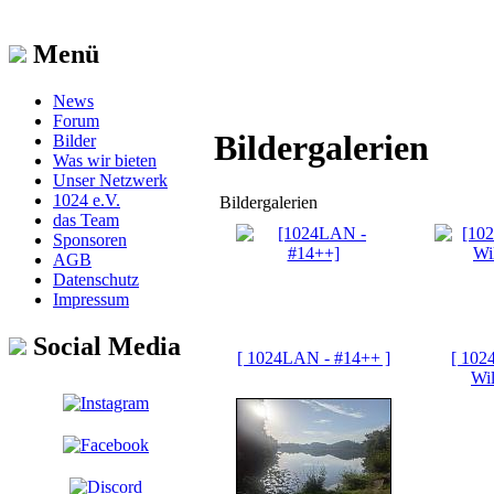
Menü
News
Forum
Bildergalerien
Bilder
Was wir bieten
Unser Netzwerk
1024 e.V.
Bildergalerien
das Team
Sponsoren
AGB
Datenschutz
Impressum
Social Media
[ 1024LAN - #14++ ]
[ 102
Wil