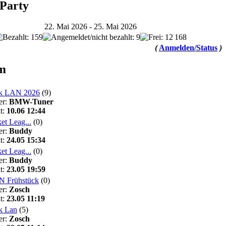
Party
22. Mai 2026 - 25. Mai 2026
168
(
Anmelden/Status
)
m
k LAN 2026
(9)
er:
BMW-Tuner
t:
10.06 12:44
et Leag...
(0)
er:
Buddy
t:
24.05 15:34
et Leag...
(0)
er:
Buddy
t:
23.05 19:59
 Frühstück
(0)
er:
Zosch
t:
23.05 11:19
k Lan
(5)
er:
Zosch