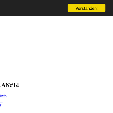
Verstanden!
LAN#14
Info
an
r