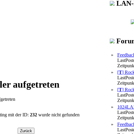
LAN-
Foru
»
Feedbac
LastPost
Zeitpunk
»
[
T
]
Rock
LastPost
hler aufgetreten
Zeitpunk
»
[
T
]
Rock
LastPost
fgetreten
Zeitpunk
»
1024LAN
LastPost
ing mit der ID:
232
wurde nicht gefunden
Zeitpunk
»
Feedbac
LastPost