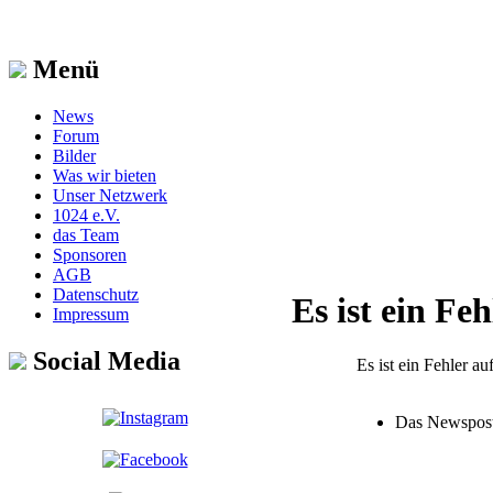
Menü
News
Forum
Bilder
Was wir bieten
Unser Netzwerk
1024 e.V.
das Team
Sponsoren
AGB
Datenschutz
Es ist ein Fe
Impressum
Social Media
Es ist ein Fehler au
Das Newspost