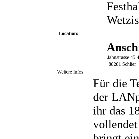
Festha
Wetzis
Location:
Anschr
Jahnstrasse 45-
88281 Schlier
Weitere Infos
Für die T
der LANp
ihr das 1
vollendet
bringt ei