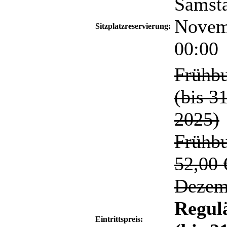
Samsta
Novem
Sitzplatzreservierung:
00:00
Frühbu
(bis 3
2025)
Frühb
52,00 
Dezem
Regulä
Eintrittspreis: