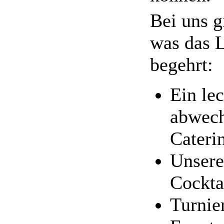
Bei uns gi
was das 
begehrt:
Ein le
abwech
Cateri
Unsere
Cockta
Turnie