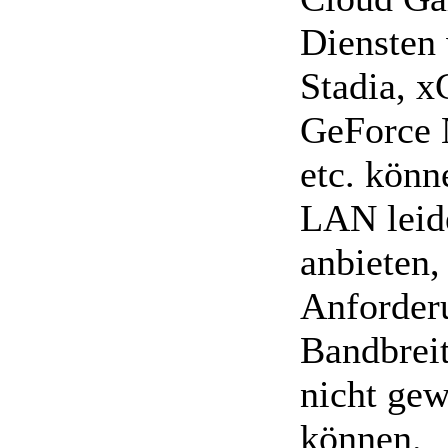
Diensten 
Stadia, x
GeForce 
etc. könn
LAN leide
anbieten,
Anforder
Bandbrei
nicht gew
können.