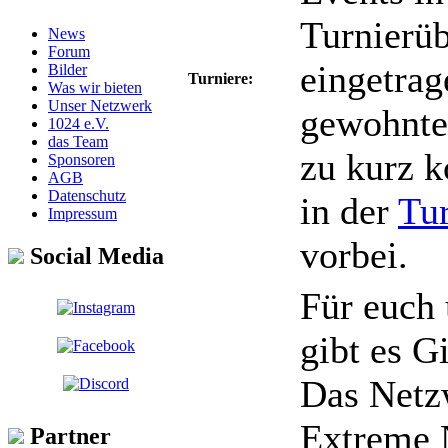
Turnierüb
News
Forum
eingetrag
Bilder
Turniere:
Was wir bieten
Unser Netzwerk
gewohnte
1024 e.V.
das Team
zu kurz 
Sponsoren
AGB
Datenschutz
in der
Tur
Impressum
vorbei.
Social Media
Für euch
gibt es Gi
Das Netz
Extreme 
Partner