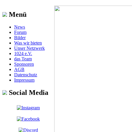
Menü
News
Forum
Bilder
Was wir bieten
Unser Netzwerk
1024 e.V.
das Team
Sponsoren
AGB
Datenschutz
Impressum
Social Media