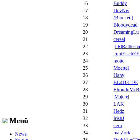
16
Buddy
17
DevNiv
18
(Blocked)
19
Bloodydead
20
DreamingLu
21
cereal
22
|LR|Rattlesn
23
.:quiEtschEE
24
motte
25
Moertel
26
Hany
27
BL4D3_DE
28
ElrondoMcB
29
|Majere|
30
LAK
31
Hedz
32
IrishJ
Menü
33
cern
34
matZork
News
Forum
35
DarkKingTh