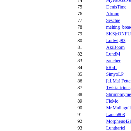
74
MyFatAssNe
75
DenisTime
76
Atrono
77
Seschie
78
melting_brea
79
SKS|cONFU
80
Ludwig83
81
AkiBoom
82
LundM
83
zaucher
84
kRaL
85
SimyoLP
86
[aLMa] Fette
87
Twistalicious
88
Shrimpmymei
89
FleMo
90
Mr.Mullugull
91
Lauch808
92
Morpheus42
93
Lunthariel