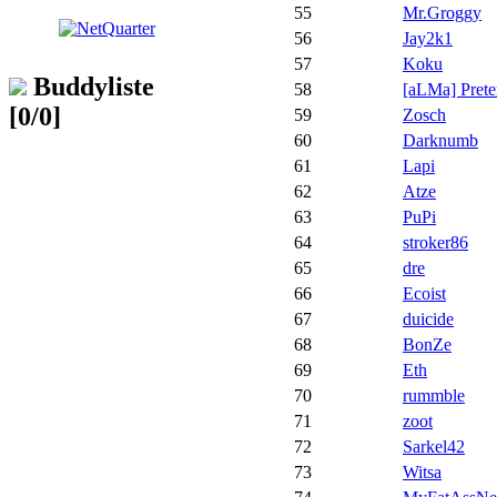
55
Mr.Groggy
56
Jay2k1
57
Koku
Buddyliste
58
[aLMa] Prete
[0/0]
59
Zosch
60
Darknumb
61
Lapi
62
Atze
63
PuPi
64
stroker86
65
dre
66
Ecoist
67
duicide
68
BonZe
69
Eth
70
rummble
71
zoot
72
Sarkel42
73
Witsa