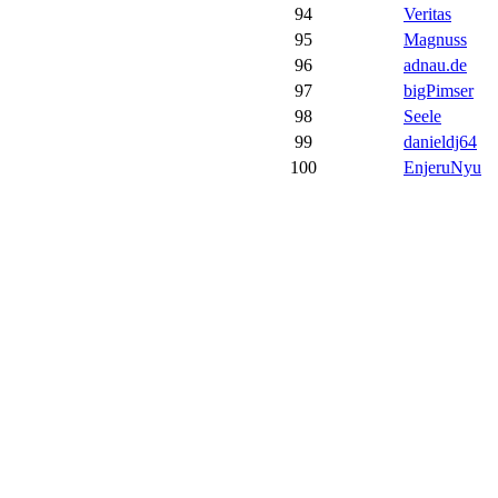
94
Veritas
95
Magnuss
96
adnau.de
97
bigPimser
98
Seele
99
danieldj64
100
EnjeruNyu