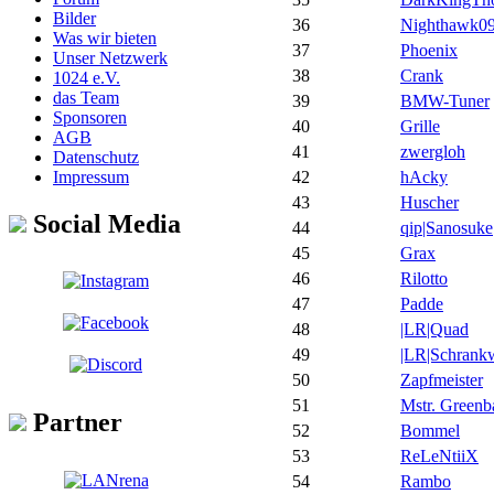
Bilder
36
Nighthawk0
Was wir bieten
37
Phoenix
Unser Netzwerk
38
Crank
1024 e.V.
das Team
39
BMW-Tuner
Sponsoren
40
Grille
AGB
41
zwergloh
Datenschutz
Impressum
42
hAcky
43
Huscher
Social Media
44
qip|Sanosuke
45
Grax
46
Rilotto
47
Padde
48
|LR|Quad
49
|LR|Schrank
50
Zapfmeister
51
Mstr. Greenb
Partner
52
Bommel
53
ReLeNtiiX
54
Rambo