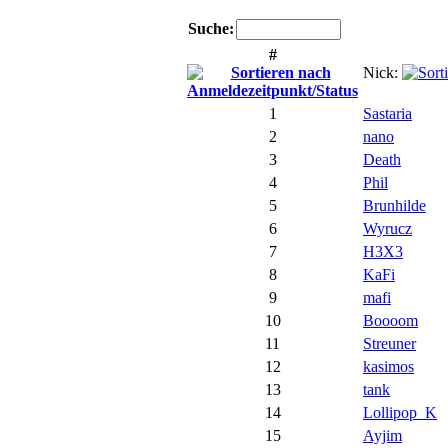
Suche:
#
Nick:
1
Sastaria
2
nano
3
Death
4
Phil
5
Brunhilde
6
Wyrucz
7
H3X3
8
KaFi
9
mafi
10
Boooom
11
Streuner
12
kasimos
13
tank
14
Lollipop_K
15
Ayjim