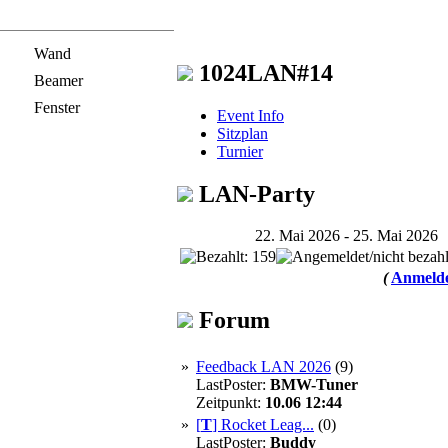
Wand
1024LAN#14
Beamer
Fenster
Event Info
Sitzplan
Turnier
LAN-Party
22. Mai 2026 - 25. Mai 2026
(
Anmelde
Forum
»
Feedback LAN 2026
(9)
LastPoster:
BMW-Tuner
Zeitpunkt:
10.06 12:44
»
[
T
]
Rocket Leag...
(0)
LastPoster:
Buddy