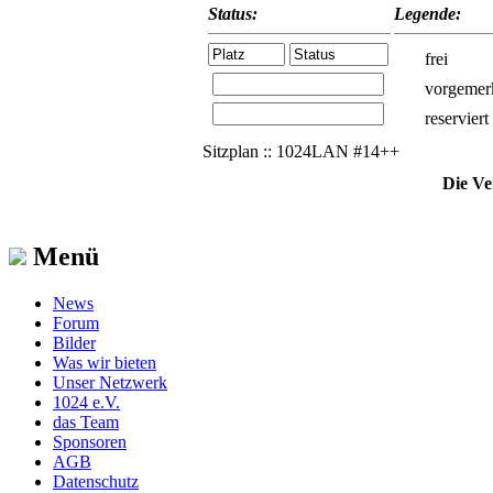
Status:
Legende:
frei
vorgemer
reserviert
Sitzplan :: 1024LAN #14++
Die Ve
Menü
News
Forum
Bilder
Was wir bieten
Unser Netzwerk
1024 e.V.
das Team
Sponsoren
AGB
Datenschutz