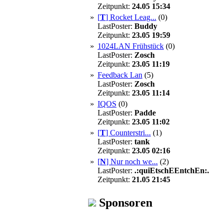
Zeitpunkt:
24.05 15:34
»
[
T
]
Rocket Leag...
(0)
LastPoster:
Buddy
Zeitpunkt:
23.05 19:59
»
1024LAN Frühstück
(0)
LastPoster:
Zosch
Zeitpunkt:
23.05 11:19
»
Feedback Lan
(5)
LastPoster:
Zosch
Zeitpunkt:
23.05 11:14
»
IQOS
(0)
LastPoster:
Padde
Zeitpunkt:
23.05 11:02
»
[
T
]
Counterstri...
(1)
LastPoster:
tank
Zeitpunkt:
23.05 02:16
»
[
N
]
Nur noch we...
(2)
LastPoster:
.:quiEtschEEntchEn:.
Zeitpunkt:
21.05 21:45
Sponsoren