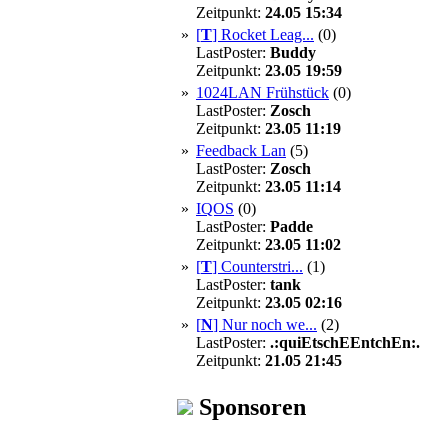
Zeitpunkt:
24.05 15:34
»
[
T
]
Rocket Leag...
(0)
LastPoster:
Buddy
Zeitpunkt:
23.05 19:59
»
1024LAN Frühstück
(0)
LastPoster:
Zosch
Zeitpunkt:
23.05 11:19
»
Feedback Lan
(5)
LastPoster:
Zosch
Zeitpunkt:
23.05 11:14
»
IQOS
(0)
LastPoster:
Padde
Zeitpunkt:
23.05 11:02
»
[
T
]
Counterstri...
(1)
LastPoster:
tank
Zeitpunkt:
23.05 02:16
»
[
N
]
Nur noch we...
(2)
LastPoster:
.:quiEtschEEntchEn:.
Zeitpunkt:
21.05 21:45
Sponsoren