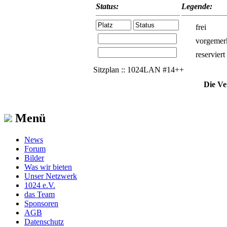
Status:
Legende:
frei
vorgemer
reserviert
Sitzplan :: 1024LAN #14++
Die Ve
Menü
News
Forum
Bilder
Was wir bieten
Unser Netzwerk
1024 e.V.
das Team
Sponsoren
AGB
Datenschutz