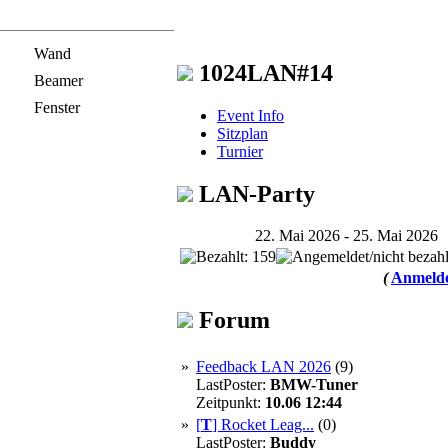
Wand
1024LAN#14
Beamer
Fenster
Event Info
Sitzplan
Turnier
LAN-Party
22. Mai 2026 - 25. Mai 2026
(
Anmelde
Forum
»
Feedback LAN 2026
(9)
LastPoster:
BMW-Tuner
Zeitpunkt:
10.06 12:44
»
[
T
]
Rocket Leag...
(0)
LastPoster:
Buddy