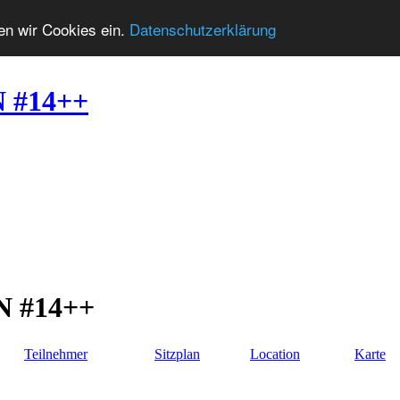
zen wir Cookies ein.
Datenschutzerklärung
N #14++
N #14++
Teilnehmer
Sitzplan
Location
Karte