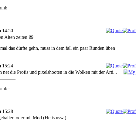
ǝınb=
m 14:50
en Alten zeiten 😆
mal das dürfte gehn, muss in dem fall ein paar Runden üben
m 15:24
h net die Profis und pixelshooten in die Wolken mit der Arti...
_______
ǝınb=
m 15:28
geballert oder mit Mod (Helis usw.)