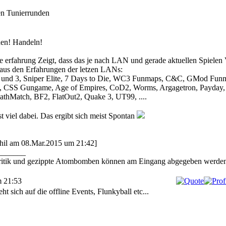
en Tunierrunden
hen! Handeln!
e erfahrung Zeigt, dass das je nach LAN und gerade aktuellen Spielen V
 aus den Erfahrungen der letzen LANs:
 und 3, Sniper Elite, 7 Days to Die, WC3 Funmaps, C&C, GMod Fun
.), CSS Gungame, Age of Empires, CoD2, Worms, Argagetron, Payday,
athMatch, BF2, FlatOut2, Quake 3, UT99, ....
st viel dabei. Das ergibt sich meist Spontan
Phil am 08.Mar.2015 um 21:42]
_______
ritik und gezippte Atombomben können am Eingang abgegeben werden
m 21:53
ht sich auf die offline Events, Flunkyball etc...