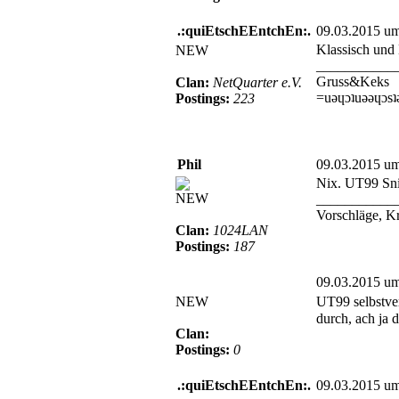
.:quiEtschEEntchEn:.
09.03.2015 u
Klassisch und
NEW
___________
Gruss&Keks
Clan:
NetQuarter e.V.
=uǝɥɔʇuǝǝɥɔsʇ
Postings:
223
Phil
09.03.2015 u
Nix. UT99 Snip
NEW
___________
Vorschläge, K
Clan:
1024LAN
Postings:
187
09.03.2015 u
NEW
UT99 selbstve
durch, ach ja
Clan:
Postings:
0
.:quiEtschEEntchEn:.
09.03.2015 u