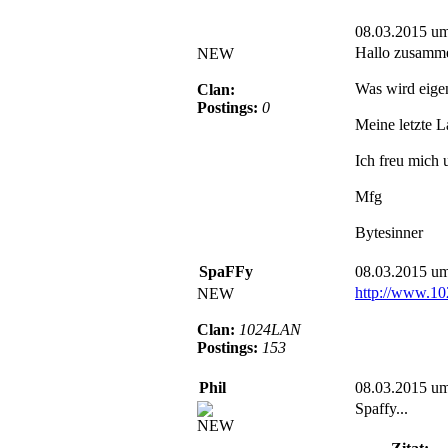
08.03.2015 u
Hallo zusamm
NEW
Was wird eigen
Clan:
Postings:
0
Meine letzte L
Ich freu mich 
Mfg
Bytesinner
SpaFFy
08.03.2015 u
http://www.10
NEW
Clan:
1024LAN
Postings:
153
Phil
08.03.2015 u
Spaffy...
NEW