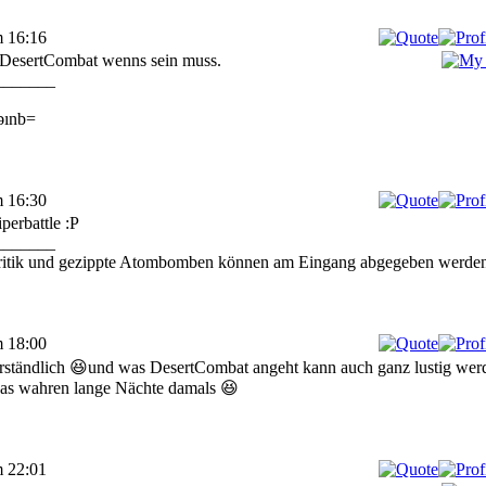
m 16:16
 DesertCombat wenns sein muss.
_______
ǝınb=
m 16:30
erbattle :P
_______
ritik und gezippte Atombomben können am Eingang abgegeben werden
m 18:00
rständlich 😆und was DesertCombat angeht kann auch ganz lustig wer
 das wahren lange Nächte damals 😆
m 22:01