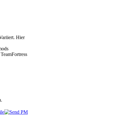
ariiert. Hier
mods
 TeamFortress
.