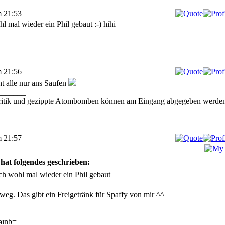
m 21:53
l mal wieder ein Phil gebaut :-) hihi
m 21:56
t alle nur ans Saufen
_______
ritik und gezippte Atombomben können am Eingang abgegeben werden
m 21:57
at folgendes geschrieben:
ch wohl mal wieder ein Phil gebaut
weg. Das gibt ein Freigetränk für Spaffy von mir ^^
_______
ǝınb=