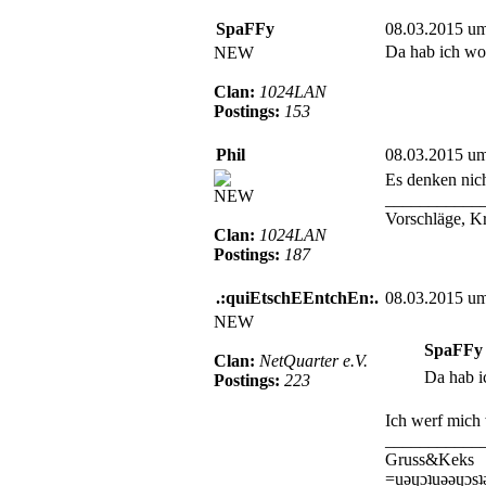
SpaFFy
08.03.2015 u
Da hab ich woh
NEW
Clan:
1024LAN
Postings:
153
Phil
08.03.2015 u
Es denken nich
NEW
___________
Vorschläge, K
Clan:
1024LAN
Postings:
187
.:quiEtschEEntchEn:.
08.03.2015 u
NEW
SpaFFy h
Clan:
NetQuarter e.V.
Da hab i
Postings:
223
Ich werf mich 
___________
Gruss&Keks
=uǝɥɔʇuǝǝɥɔsʇ