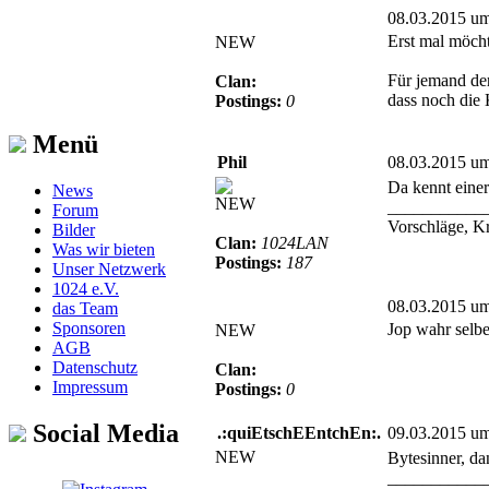
08.03.2015 u
Erst mal möcht
NEW
Für jemand der
Clan:
dass noch die 
Postings:
0
Menü
Phil
08.03.2015 u
Da kennt eine
News
NEW
___________
Forum
Vorschläge, K
Bilder
Clan:
1024LAN
Was wir bieten
Postings:
187
Unser Netzwerk
1024 e.V.
08.03.2015 u
das Team
Sponsoren
Jop wahr selbe
NEW
AGB
Datenschutz
Clan:
Impressum
Postings:
0
Social Media
.:quiEtschEEntchEn:.
09.03.2015 u
NEW
Bytesinner, da
___________