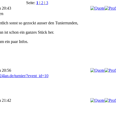
Seite:
1
|
2
|
3
m 20:43
en
tlich sonst so gezockt ausser den Tunierrunden,
an ist schon ein ganzes Stück her.
um ein paar Infos.
m 20:56
24lan.de/turnier/?event_id=10
m 21:42