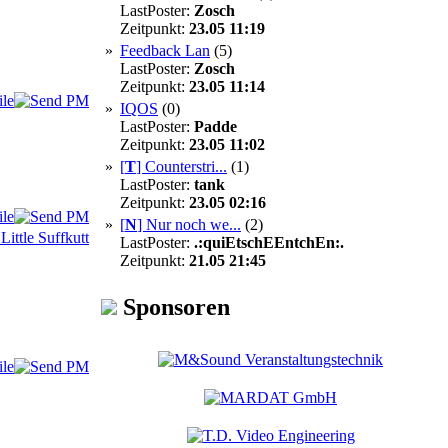
LastPoster:
Zosch
Zeitpunkt:
23.05 11:19
»
Feedback Lan
(5)
LastPoster:
Zosch
Zeitpunkt:
23.05 11:14
»
IQOS
(0)
LastPoster:
Padde
Zeitpunkt:
23.05 11:02
»
[
T
]
Counterstri...
(1)
LastPoster:
tank
Zeitpunkt:
23.05 02:16
»
[
N
]
Nur noch we...
(2)
LastPoster:
.:quiEtschEEntchEn:.
Zeitpunkt:
21.05 21:45
Sponsoren