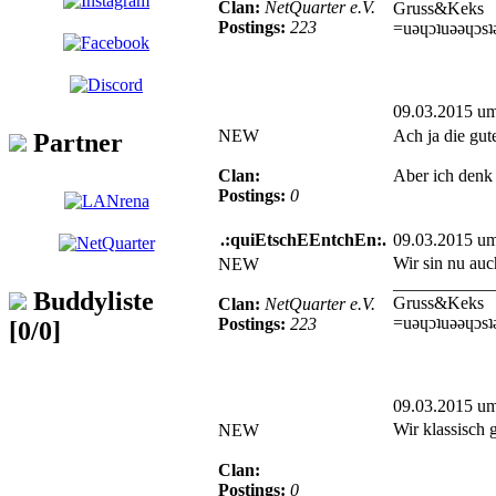
Clan:
NetQuarter e.V.
Gruss&Keks
Postings:
223
=uǝɥɔʇuǝǝɥɔsʇ
09.03.2015 u
NEW
Ach ja die gut
Partner
Clan:
Aber ich denk 
Postings:
0
.:quiEtschEEntchEn:.
09.03.2015 u
Wir sin nu auc
NEW
___________
Buddyliste
Gruss&Keks
Clan:
NetQuarter e.V.
=uǝɥɔʇuǝǝɥɔsʇ
Postings:
223
[0/0]
09.03.2015 u
Wir klassisch 
NEW
Clan:
Postings:
0