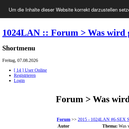
Um die Inhalte dieser Website korrekt darzustellen set
1024LAN :: Forum > Was wird 
Shortmenu
Freitag, 07.08.2026
[ 14 ] User Online
Registrieren
Login
Forum > Was wird
Forum
>>
2015 - 1024LAN #6-SEX
Autor
Thema:
Was w