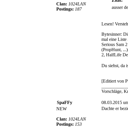
Zitat:
Clan:
1024LAN
ausser d
Postings:
187
Lesen! Verste
Bytesinner: Di
mal eine Liste
Serious Sam 2
(PropHunt, ..
2, HalfLife De
Du siehst, da i
[Editiert von 
___________
Vorschläge, K
SpaFFy
08.03.2015 u
Dachte er bezie
NEW
Clan:
1024LAN
Postings:
153