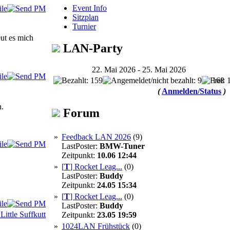
Event Info
Sitzplan
Turnier
eut es mich
LAN-Party
22. Mai 2026 - 25. Mai 2026
168
(
Anmelden/Status
)
.
Forum
»
Feedback LAN 2026
(9)
LastPoster:
BMW-Tuner
Zeitpunkt:
10.06 12:44
»
[
T
]
Rocket Leag...
(0)
LastPoster:
Buddy
Zeitpunkt:
24.05 15:34
»
[
T
]
Rocket Leag...
(0)
LastPoster:
Buddy
Zeitpunkt:
23.05 19:59
»
1024LAN Frühstück
(0)