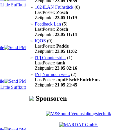
Zeitpunkt:
23.05 19:59
»
1024LAN Frühstück
(0)
LastPoster:
Zosch
Zeitpunkt:
23.05 11:19
»
Feedback Lan
(5)
LastPoster:
Zosch
Zeitpunkt:
23.05 11:14
»
IQOS
(0)
LastPoster:
Padde
Zeitpunkt:
23.05 11:02
»
[
T
]
Counterstri...
(1)
LastPoster:
tank
Zeitpunkt:
23.05 02:16
»
[
N
]
Nur noch we...
(2)
LastPoster:
.:quiEtschEEntchEn:.
Zeitpunkt:
21.05 21:45
Sponsoren