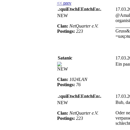
<< prev
.:quiEtschEEntchEn:.
17.03.
@Amalia
NEW
organis
______
Clan:
NetQuarter e.V.
Gruss&
Postings:
223
=uǝɥɔʇu
Satanic
17.03.
Ein paa
NEW
Clan:
1024LAN
Postings:
76
.:quiEtschEEntchEn:.
17.03.
Bub, da
NEW
Oder ne
Clan:
NetQuarter e.V.
verpass
Postings:
223
schlecht
______