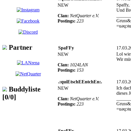
Spaffy,
NEW
Und Bro
______
Clan:
NetQuarter e.V.
Gruss&
Postings:
223
=uǝɥɔʇu
Partner
SpaFFy
17.03.
Lol wie
NEW
Wir müs
Clan:
1024LAN
Postings:
153
.:quiEtschEEntchEn:.
17.03.
Ich dac
Buddyliste
NEW
dieses 
[0/0]
______
Clan:
NetQuarter e.V.
Gruss&
Postings:
223
=uǝɥɔʇu
SpaFFy
17.03.