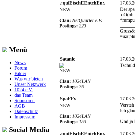
.:quiEtschEEntchEn:.
17.03.
Der spa
NEW
.oO(oh d
*rumpu
Clan:
NetQuarter e.V.
______
Postings:
223
Gruss&
=uǝɥɔʇu
Menü
Satanic
17.03.
News
Tschuld
Forum
NEW
Bilder
Was wir bieten
Clan:
1024LAN
Unser Netzwerk
Postings:
76
1024 e.V.
das Team
SpaFFy
17.03.
Sponsoren
Versteh
NEW
AGB
Ich glau
Datenschutz
Clan:
1024LAN
Impressum
Und ja 
Postings:
153
Social Media
.:quiEtschEEntchEn:.
17.03.