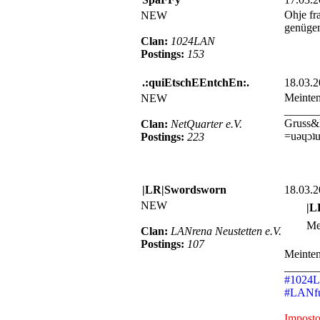
Ohje fr
NEW
genügen
Clan:
1024LAN
Postings:
153
.:quiEtschEEntchEn:.
18.03.
Meinten
NEW
______
Gruss&
Clan:
NetQuarter e.V.
=uǝɥɔʇu
Postings:
223
|LR|Swordsworn
18.03.
NEW
|L
Me
Clan:
LANrena Neustetten e.V.
Postings:
107
Meinte
______
#1024LA
#LANfu
Impostor