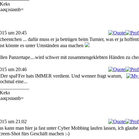
Keks
ǝǝɥɔsʇǝınb=
2015 um 20:45
eentchen ... dafür muss er ja betrügen beim Turnier, was er ja hoffentl
onst könnte es unter Umständen aua machen
llen Panzertape....wird schwer mit zusammengeklebten Händen zu ch
2015 um 20:46
 Der spaFFer hats IMMER verdient. Und wenner fragt warum,
nochmal eine...
____________
Keks
ǝǝɥɔsʇǝınb=
2015 um 21:02
 kann man hier ja fast unter Cyber Mobbing laufen lassen, ich glaube
creen-Shot fürs Geschäft machen :-)