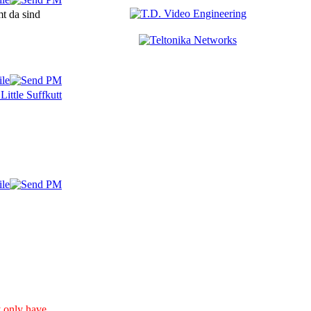
mt da sind
y only have