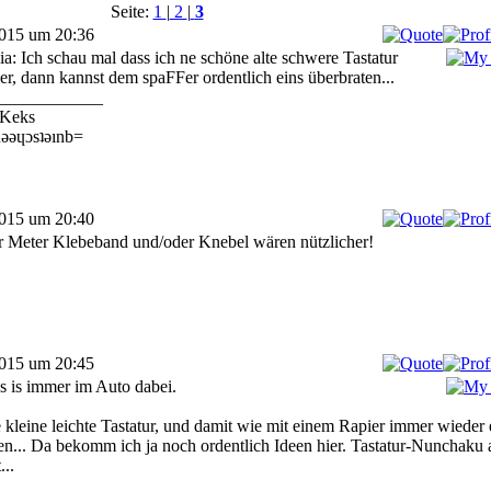
Seite:
1
|
2
|
3
2015 um 20:36
: Ich schau mal dass ich ne schöne alte schwere Tastatur
ier, dann kannst dem spaFFer ordentlich eins überbraten...
____________
Keks
ǝǝɥɔsʇǝınb=
2015 um 20:40
r Meter Klebeband und/oder Knebel wären nützlicher!
2015 um 20:45
s is immer im Auto dabei.
 kleine leichte Tastatur, und damit wie mit einem Rapier immer wieder 
en... Da bekomm ich ja noch ordentlich Ideen hier. Tastatur-Nunchaku 
...
____________