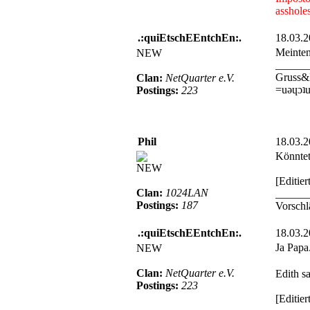
assholes
.:quiEtschEEntchEn:.
18.03.
Meinten
NEW
______
Gruss&
Clan:
NetQuarter e.V.
=uǝɥɔʇu
Postings:
223
Phil
18.03.
Könntet
NEW
[Editie
Clan:
1024LAN
______
Postings:
187
Vorschl
.:quiEtschEEntchEn:.
18.03.
Ja Papa.
NEW
Clan:
NetQuarter e.V.
Edith 
Postings:
223
[Editie