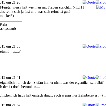
2015 um 21:26
FFinger weiss halt wie man mit Frauen spricht... NICHT!
as reimt sich ja fast und was sich reimt ist gut!
muckel*)
____________
Keks
ǝǝɥɔsʇǝınb=
2015 um 21:38
igung ... xxx?
2015 um 21:41
 eigentlich nur ich den Stefan immer nicht was der eigentlich schreibt?
b der ist doch betrunken....
Entchen ich habs halt einfach drauf, auch wenns nur Zahnbelag ist :-) 
2015 um 21:54