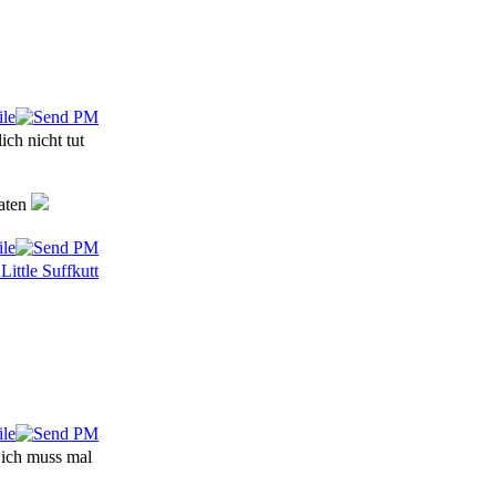
ich nicht tut
eaten
 ich muss mal