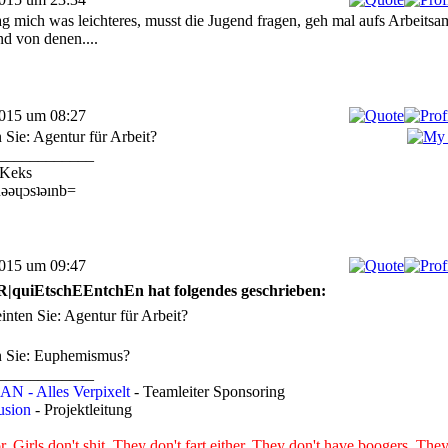
ag mich was leichteres, musst die Jugend fragen, geh mal aufs Arbeitsa
d von denen....
2015 um 08:27
 Sie: Agentur für Arbeit?
____________
Keks
ǝǝɥɔsʇǝınb=
2015 um 09:47
R|quiEtschEEntchEn hat folgendes geschrieben:
inten Sie: Agentur für Arbeit?
n Sie: Euphemismus?
____________
N - Alles Verpixelt
- Teamleiter Sponsoring
sion
- Projektleitung
. Girls don't shit. They don't fart either. They don't have boogers. The