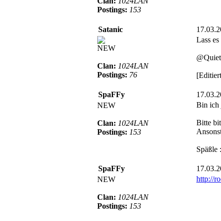
Clan:
1024LAN
Postings:
153
Satanic
17.03.
Lass es 
NEW
@Quiets
Clan:
1024LAN
Postings:
76
[Editie
SpaFFy
17.03.
Bin ich
NEW
Bitte b
Clan:
1024LAN
Ansonst
Postings:
153
Späßle :
SpaFFy
17.03.
http://r
NEW
Clan:
1024LAN
Postings:
153