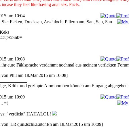
 incase they feel like having anal sex. Facts.
2015 um 10:04
 Sie: Ficken, Drecksau, Arschloch, Pillermann, Sau, Sau, Sau
____________
Keks
ǝǝɥɔsʇǝınb=
2015 um 10:08
 ihr eure Fäklsprache verdammt nochmal aus meinem verfickten Forum
rt von Phil am 18.Mar.2015 um 10:08]
____________
äge, Kritik und gezippte Atombomben können am Eingang abgegeben
2015 um 10:09
.. =(
says: "verdickt" HAHALOL!
rt von |LR|quiEtschEEntchEn am 18.Mar.2015 um 10:09]