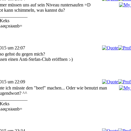
 mer müssen uns auf sein Niveau runtersaufen =D
t kann schimmeln, was kannst du?
____________
Keks
ǝǝɥɔsʇǝınb=
2015 um 22:07
so gehst du gegen mich?
sen einen Anti-Stefan-Club eröffnen :-)
2015 um 22:09
hte ich müsste den "beef" machen... Oder wie benutzt man
Jugendwort? ^^
____________
Keks
ǝǝɥɔsʇǝınb=
2015 um 23:34