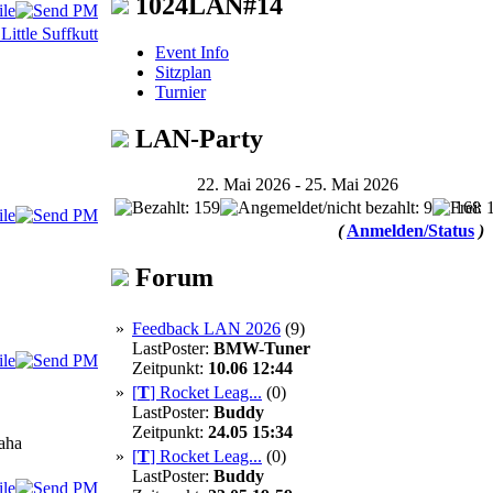
1024LAN#14
Event Info
Sitzplan
Turnier
LAN-Party
22. Mai 2026 - 25. Mai 2026
168
(
Anmelden/Status
)
Forum
»
Feedback LAN 2026
(9)
LastPoster:
BMW-Tuner
Zeitpunkt:
10.06 12:44
»
[
T
]
Rocket Leag...
(0)
LastPoster:
Buddy
Zeitpunkt:
24.05 15:34
haha
»
[
T
]
Rocket Leag...
(0)
LastPoster:
Buddy