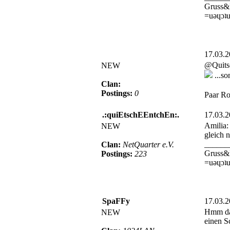
Gruss&
=uǝɥɔʇu
17.03.
@Quitsch
NEW
...s
Clan:
Postings:
0
Paar Ro
.:quiEtschEEntchEn:.
17.03.
Amilia:
NEW
gleich 
______
Clan:
NetQuarter e.V.
Gruss&
Postings:
223
=uǝɥɔʇu
SpaFFy
17.03.
Hmm das
NEW
einen S