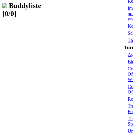
Re
Buddyliste
Im
[0/0]
po
ww
Ke
Sc
Th
Turn
Ag
Bl
Co
Of
W
Co
Of
Ro
Tr
Fo
Tr
St
Un