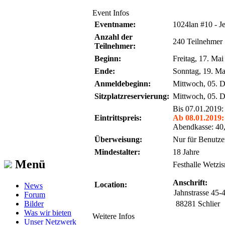
Event Infos
Eventname:
1024lan #10 - J
Anzahl der
240 Teilnehmer
Teilnehmer:
Beginn:
Freitag, 17. Ma
Ende:
Sonntag, 19. Ma
Anmeldebeginn:
Mittwoch, 05. 
Sitzplatzreservierung:
Mittwoch, 05. 
Bis 07.01.2019
Eintrittspreis:
Ab 08.01.2019:
Abendkasse: 40
Überweisung:
Nur für Benutzer
Mindestalter:
18 Jahre
Menü
Festhalle Wetzis
Anschrift:
Location:
News
Jahnstrasse 45-
Forum
Bilder
88281 Schlier
Was wir bieten
Weitere Infos
Unser Netzwerk