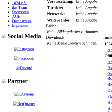
Voraussetzung:
keine Angabe
1024 e.V.
das Team
Turniere:
keine Angabe
Sponsoren
Netzwerk:
keine Angabe
AGB
Weitere Infos:
keine Angabe
Datenschutz
Impressum
Bilder
Keine Bildergalerien vorhanden
Social Media
Downloads
Turni
Keine Media Dateien gefunden.
102
Ap
Offl
Ar
Bi
Bi
Bo
Partner
Bi
De
Fl
Ha
H