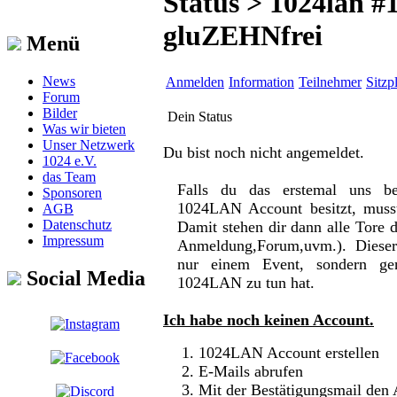
Status > 1024lan #1
gluZEHNfrei
Menü
News
Anmelden
Information
Teilnehmer
Sitzp
Forum
Bilder
Dein Status
Was wir bieten
Unser Netzwerk
Du bist noch nicht angemeldet.
1024 e.V.
das Team
Falls du das erstemal uns b
Sponsoren
1024LAN Account besitzt, musst 
AGB
Datenschutz
Damit stehen dir dann alle Tore 
Impressum
Anmeldung,Forum,uvm.). Dieser
nur einem Event, sondern gen
Social Media
1024LAN zu tun hat.
Ich habe noch keinen Account.
1024LAN Account erstellen
E-Mails abrufen
Mit der Bestätigungsmail den 