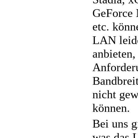
GeForce 
etc. könn
LAN leide
anbieten,
Anforder
Bandbrei
nicht gew
können.
Bei uns gi
was das 