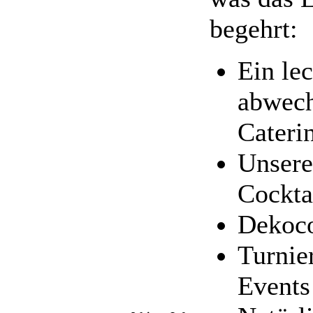
begehrt:
Ein le
abwech
Cateri
Unsere
Cockta
Dekoco
Turnie
Events