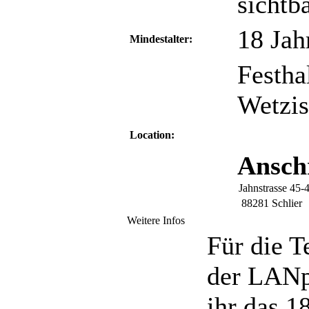
sichtb
18 Jah
Mindestalter:
Festha
Wetzis
Location:
Anschr
Jahnstrasse 45-
88281 Schlier
Weitere Infos
Für die T
der LANp
ihr das 1