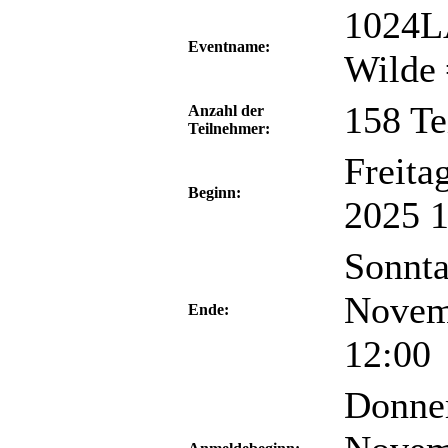
1024L
Eventname:
Wilde
158 Te
Anzahl der
Teilnehmer:
Freita
Beginn:
2025 1
Sonnta
Novem
Ende:
12:00
Donner