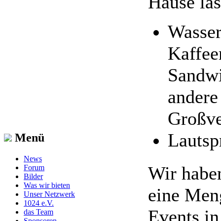
Hause las
Wasser
Kaffee
Sandw
andere
Großve
Lautsp
Menü
News
Wir haben
Forum
Bilder
Was wir bieten
eine Men
Unser Netzwerk
1024 e.V.
Events in
das Team
Sponsoren