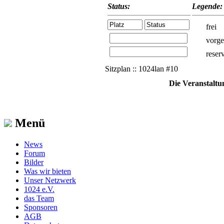
Status:
Legende:
frei
vorge
reserv
Sitzplan :: 1024lan #10
Die Veranstaltu
Menü
News
Forum
Bilder
Was wir bieten
Unser Netzwerk
1024 e.V.
das Team
Sponsoren
AGB