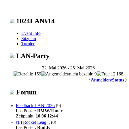
1024LAN#14
Event Info
Sitzplan
Turnier
LAN-Party
22. Mai 2026 - 25. Mai 2026
168
(
Anmelden/Status
)
Forum
»
Feedback LAN 2026
(9)
LastPoster:
BMW-Tuner
Zeitpunkt:
10.06 12:44
»
[
T
]
Rocket Leag...
(0)
LastPoster:
Buddy