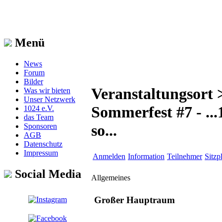
Menü
News
Forum
Bilder
Veranstaltungsort 
Was wir bieten
Unser Netzwerk
Sommerfest #7 - ..
1024 e.V.
das Team
so...
Sponsoren
AGB
Datenschutz
Impressum
Anmelden
Information
Teilnehmer
Sitzp
Social Media
Allgemeines
Großer Hauptraum