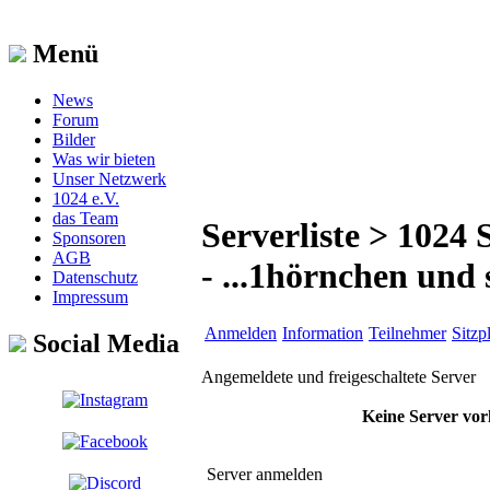
Menü
News
Forum
Bilder
Was wir bieten
Unser Netzwerk
1024 e.V.
das Team
Serverliste > 1024
Sponsoren
AGB
- ...1hörnchen und s
Datenschutz
Impressum
Anmelden
Information
Teilnehmer
Sitzp
Social Media
Angemeldete und freigeschaltete Server
Keine Server vo
Server anmelden