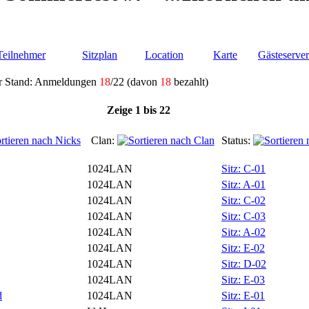
Teilnehmer
Sitzplan
Location
Karte
Gästeserver
er Stand: Anmeldungen
18
/22 (davon
18
bezahlt)
Zeige 1 bis 22
Clan:
Status:
1024LAN
Sitz: C-01
1024LAN
Sitz: A-01
1024LAN
Sitz: C-02
1024LAN
Sitz: C-03
1024LAN
Sitz: A-02
1024LAN
Sitz: E-02
1024LAN
Sitz: D-02
1024LAN
Sitz: E-03
d
1024LAN
Sitz: E-01