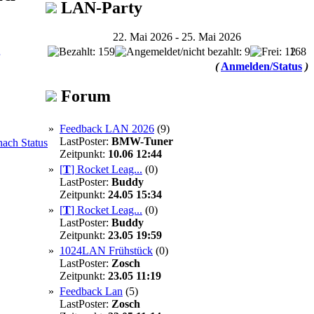
LAN-Party
22. Mai 2026 - 25. Mai 2026
168
(
Anmelden/Status
)
Forum
»
Feedback LAN 2026
(9)
LastPoster:
BMW-Tuner
Zeitpunkt:
10.06 12:44
»
[
T
]
Rocket Leag...
(0)
LastPoster:
Buddy
Zeitpunkt:
24.05 15:34
»
[
T
]
Rocket Leag...
(0)
LastPoster:
Buddy
Zeitpunkt:
23.05 19:59
»
1024LAN Frühstück
(0)
LastPoster:
Zosch
Zeitpunkt:
23.05 11:19
»
Feedback Lan
(5)
LastPoster:
Zosch