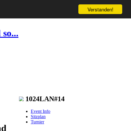
Verstanden!
so...
1024LAN#14
Event Info
Sitzplan
Turnier
nd