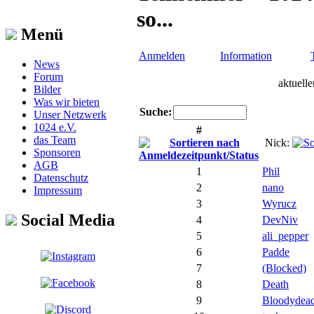
so...
Menü
Anmelden
Information
News
Forum
aktuell
Bilder
Was wir bieten
Suche:
Unser Netzwerk
1024 e.V.
#
das Team
Nick:
Sponsoren
AGB
1
Phil
Datenschutz
2
nano
Impressum
3
Wyrucz
Social Media
4
DevNiv
5
ali_pepper
6
Padde
7
(Blocked)
8
Death
9
Bloodydea